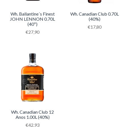
Wh. Ballantine´s Finest
Wh. Canadian Club 0.70L
JOHN LENNON 0.70L
(40%)
(40º)
Translation
€17,80
Translation
€27,90
missing:
missing:
pt-
pt-
PT.products.product
PT.products.product.regular_price
Wh. Canadian Club 12
Anos 1.00L (40%)
Translation
€42,93