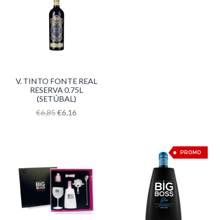
V. TINTO FONTE REAL
RESERVA 0.75L
(SETÚBAL)
Translation
€6,85
€6,16
missing:
pt-
PT.products.product.regular_price
12%
PROMO