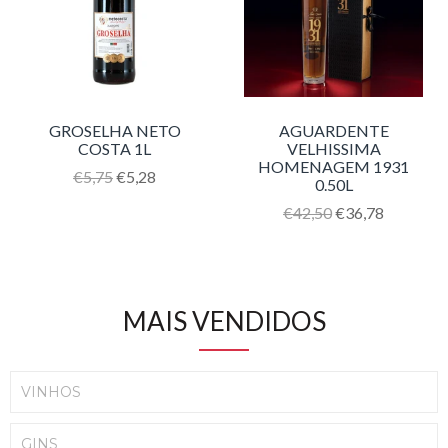
GROSELHA NETO
AGUARDENTE
COSTA 1L
VELHISSIMA
HOMENAGEM 1931
Translation
€5,75
€5,28
0.50L
missing:
pt-
Translation
€42,50
€36,78
PT.products.product.regular_price
missing:
pt-
PT.products.product.reg
MAIS VENDIDOS
VINHOS
GINS