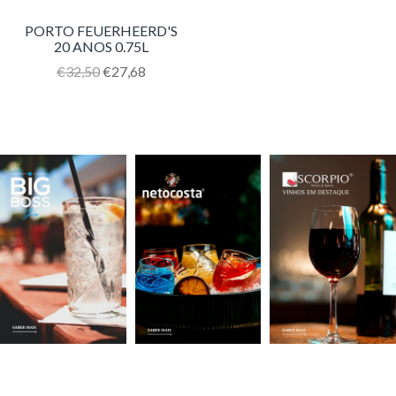
PORTO FEUERHEERD'S
20 ANOS 0.75L
Translation
€32,50
€27,68
missing:
pt-
PT.products.product.regular_price