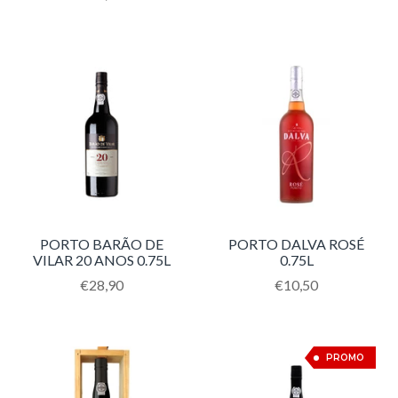
missing:
pt-
PT.products.product.regular_price
PORTO BARÃO DE
PORTO DALVA ROSÉ
VILAR 20 ANOS 0.75L
0.75L
Translation
€28,90
Translation
€10,50
missing:
missing:
pt-
pt-
PT.products.product.regular_price
PT.products.product
11%
PROMO