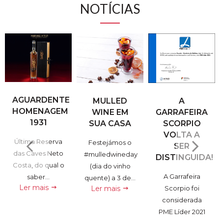
NOTÍCIAS
AGUARDENTE
MULLED
A
HOMENAGEM
WINE EM
GARRAFEIRA
1931
SUA CASA
SCORPIO
VOLTA A
Última Reserva
Festejámos o
SER
das Caves Neto
#mulledwineday
DISTINGUIDA!
Costa, do qual o
(dia do vinho
A Garrafeira
saber...
quente) a 3 de...
Ler mais
Ler mais
Scorpio foi
considerada
PME Líder 2021