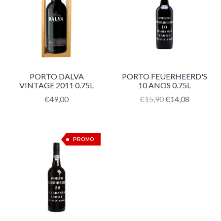
PORTO DALVA
PORTO FEUERHEERD'S
VINTAGE 2011 0.75L
10 ANOS 0.75L
Translation
€49,00
Translation
€15,90
€14,08
missing:
missing:
pt-
pt-
PT.products.product.regular_price
PT.products.product.reg
15%
PROMO