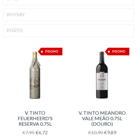
WHISKY
PORTO
15%
9%
PROMO
PROMO
V. TINTO
V. TINTO MEANDRO
FEUERHEERD'S
VALE MEÃO 0.75L
RESERVA 0.75L
(DOURO)
Translation
€7,95
€6,72
Translation
€10,90
€9,89