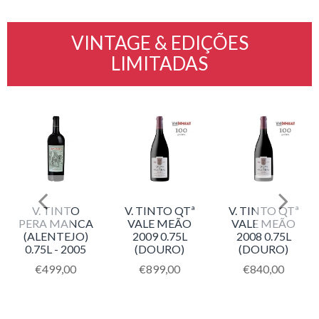
VINTAGE & EDIÇÕES
LIMITADAS
V. TINTO
V. TINTO QTª
V. TINTO QTª
PERA MANCA
VALE MEÃO
VALE MEÃO
(ALENTEJO)
2009 0.75L
2008 0.75L
0.75L - 2005
(DOURO)
(DOURO)
Translation
€499,00
Translation
€899,00
Translation
€840,00
missing:
missing:
missing:
pt-
pt-
pt-
roduct.regular_price
PT.products.product.regular_price
PT.products.product.regular_price
PT.products.pr