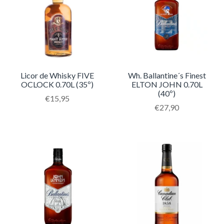
Licor de Whisky FIVE
Wh. Ballantine´s Finest
OCLOCK 0.70L (35º)
ELTON JOHN 0.70L
(40º)
Translation
€15,95
missing:
Translation
€27,90
pt-
missing:
PT.products.product.regular_price
pt-
PT.products.product