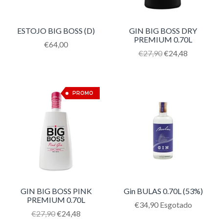
ESTOJO BIG BOSS (D)
GIN BIG BOSS DRY
PREMIUM 0.70L
Translation
€64,00
missing:
Translation
€27,90
€24,48
pt-
missing:
PT.products.product.regular_price
pt-
PT.products.product.reg
12%
PROMO
GIN BIG BOSS PINK
Gin BULAS 0.70L (53%)
PREMIUM 0.70L
Translation
€34,90
Esgotado
Translation
€27,90
€24,48
missing: