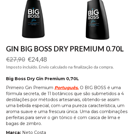
GIN BIG BOSS DRY PREMIUM 0.70L
Preço
Preço
€24,48
€27,90
normal
de
Imposto incluído. Envio calculado na finalização da compra.
saldo
Big Boss Dry Gin Premium 0,70L
Primeiro Gin Premium
Português.
O BIG BOSS é uma
fórmula secreta, de 11 botânicos que são submetidos a 4
destilações por métodos artesanais, obtendo-se assim
uma bebida especial, com uma pureza característica, um
aroma suave e uma frescura única. Uma das combinações
perfeitas para servir o gin tónico é com casca de lima e
bagas de zimbro.
Marca:
Neto Costa