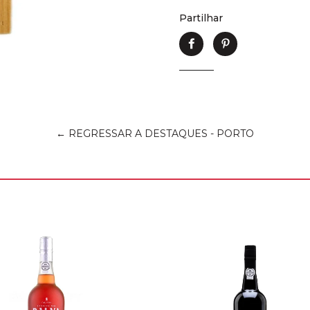
Partilhar
Partilhe
Adicione
no
no
Facebook
Pinterest
← REGRESSAR A DESTAQUES - PORTO