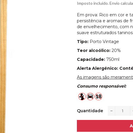
normal
Imposto incluído. Envio calcul
Em prova: Rico em cor e ta
persistência e aromas de 
de envelhecimento, com nota
suave estruturados taninos
Tipo:
Porto Vintage
Teor alcoólico:
20%
Capacidade:
750ml
Alerta Alergénico: Cont
As imagens são meramente 
Consumo responsável:
Quantidade
−
A