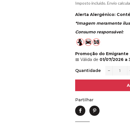
normal
de
Imposto incluído. Envio calcul
saldo
Alerta Alergénico: Cont
*Imagem meramente ilust
Consumo responsável:
Promoção do Emigrante
📅 Válida de
01/07/2026 a
Quantidade
−
A
Partilhar
Partilhe
Adicione
no
no
Facebook
Pinterest