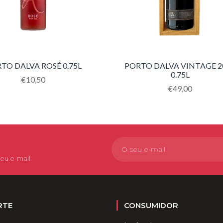
TO DALVA ROSÉ 0.75L
PORTO DALVA VINTAGE 2
0.75L
Translation
€10,50
missing:
Translation
€49,00
pt-
missing:
PT.products.product.regular_price
pt-
PT.products.pro
eu e-mail.
RTE
CONSUMIDOR