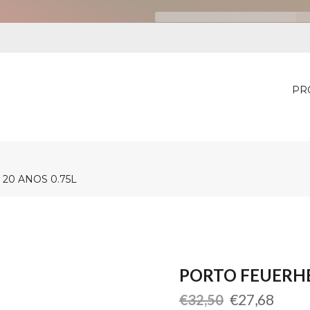
PR
20 ANOS 0.75L
PORTO FEUERHE
Preço
Preço
€27,68
€32,50