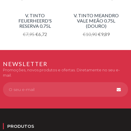
V. TINTO
V. TINTO MEANDRO
FEUERHEERD'S
VALE MEÃO 0.75L
RESERVA 0.75L
(DOURO)
Translation
€7,95
€6,72
Translation
€10,90
€9,89
missing:
missing:
pt-
pt-
PT.products.product.regular_price
PT.products.product.reg
NEWSLETTER
Promoções, novos produtos e ofertas. Diretamente no seu e-
mail.
PRODUTOS