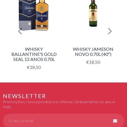
WHISKY
WHISKY JAMESON
BALLANTINE'S GOLD
NOVO 0.70L (40º)
SEAL 12 ANOS 0.70L
Translation
€18,50
Translation
€18,50
missing:
missing:
pt-
pt-
PT.products.product.
PT.products.product.regular_price
NEWSLETTER
Promoções, novos produtos e ofertas. Diretamente no seu e-
mail.