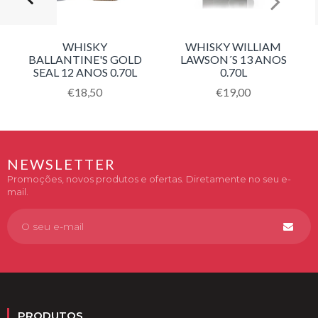
WHISKY
WHISKY WILLIAM
BALLANTINE'S GOLD
LAWSON´S 13 ANOS
SEAL 12 ANOS 0.70L
0.70L
Translation
€18,50
Translation
€19,00
missing:
missing:
pt-
pt-
PT.products.product.regular_price
PT.products.product.
NEWSLETTER
Promoções, novos produtos e ofertas. Diretamente no seu e-
mail.
PRODUTOS