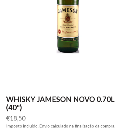
WHISKY JAMESON NOVO 0.70L
(40º)
Preço
€18,50
normal
Imposto incluído. Envio calculado na finalização da compra.