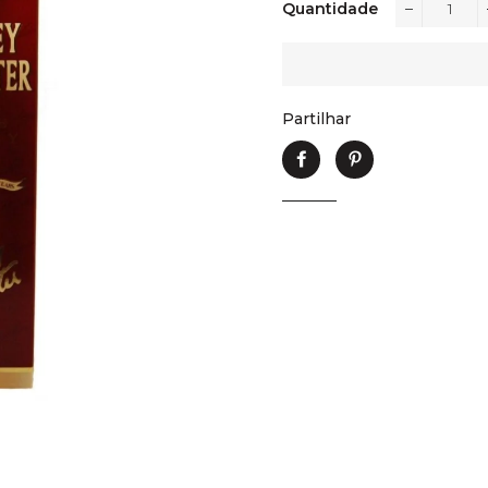
Quantidade
−
Partilhar
Partilhe
Adicione
no
no
Facebook
Pinterest