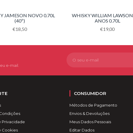
Y JAMESON NOVO 0.70L
WHISKY WILLIAM LAWSON´
(40º)
ANOS 0.70L
Translation
€18,50
Translation
€19,00
missing:
missing:
pt-
pt-
PT.products.product.regular_price
PT.products.pro
eu e-mail.
RTE
CONSUMIDOR
s
Métodos de Pagamento
 Condições
Envios & Devoluções
e Privacidade
Meus Dados Pessoais
de Cookies
Editar Dados