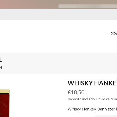
PR
L
0L
WHISKY HANKEY
Preço
€18,50
normal
Imposto incluído. Envio calcul
Whisky Hankey Bannister 