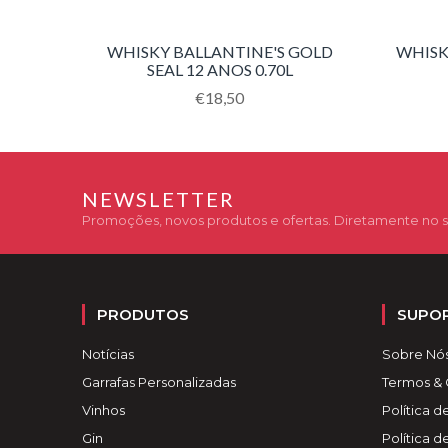
WHISKY BALLANTINE'S GOLD
WHISK
SEAL 12 ANOS 0.70L
Translation
€18,50
missing:
pt-
PT.products.product.regular_price
NEWSLETTER
Promoções, novos produtos e ofertas. Diretamente no s
PRODUTOS
SUPO
Notícias
Sobre Nó
Garrafas Personalizadas
Termos &
Vinhos
Política d
Gin
Política 