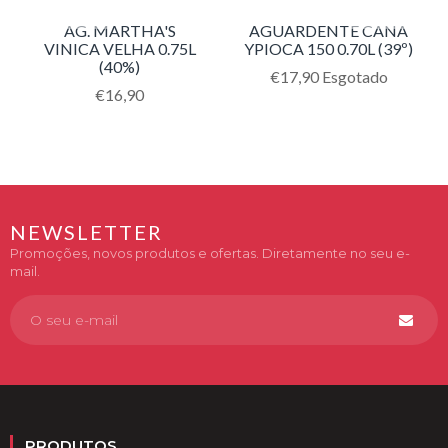
AG. MARTHA'S
AGUARDENTE CANA
VINICA VELHA 0.75L
YPIOCA 150 0.70L (39º)
(40%)
Translation
€17,90
Esgotado
Translation
€16,90
missing:
missing:
pt-
pt-
PT.products.product.regu
PT.products.product.regular_price
NEWSLETTER
Promoções, novos produtos e ofertas. Diretamente no seu e-
mail.
PRODUTOS