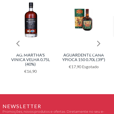
AG. MARTHA'S
AGUARDENTE CANA
VINICA VELHA 0.75L
YPIOCA 150 0.70L (39º)
(40%)
Translation
€17,90
Esgotado
Translation
€16,90
missing:
missing:
pt-
pt-
PT.products.product.regu
PT.products.product.regular_price
NEWSLETTER
Promoções, novos produtos e ofertas. Diretamente no seu e-