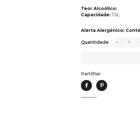
Teor Alcoólico:
Capacidade:
1.5L
Alerta Alergénico: Cont
Quantidade
−
Partilhar
Partilhe
Adicione
no
no
Facebook
Pinterest