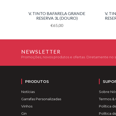
V. TINTO BAFARELA GRANDE
V. T
RESERVA 3L (DOURO)
RESER
Translation
€65,00
missing:
pt-
PT.products.product.regular_price
NEWSLETTER
Promoções, novos produtos e ofertas. Diretamente no s
PRODUTOS
SUPO
Notícias
Sobre Nó
Garrafas Personalizadas
Termos &
Vinhos
Política d
Gin
Política 