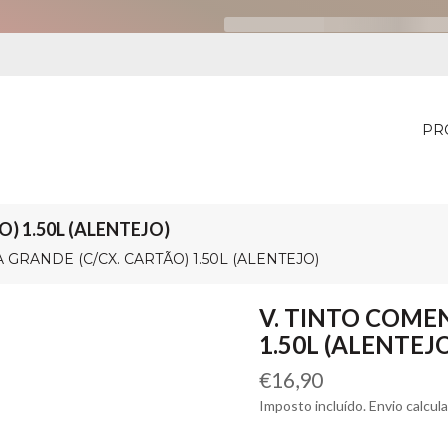
PR
) 1.50L (ALENTEJO)
 GRANDE (C/CX. CARTÃO) 1.50L (ALENTEJO)
V. TINTO COME
1.50L (ALENTEJ
Preço
€16,90
normal
Imposto incluído. Envio calcul