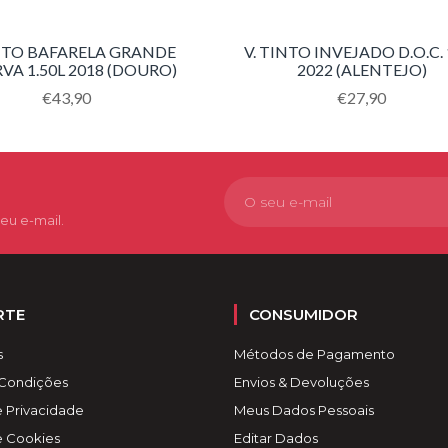
INTO BAFARELA GRANDE
V. TINTO INVEJADO D.O.C. 1
VA 1.50L 2018 (DOURO)
2022 (ALENTEJO)
Translation
€43,90
Translation
€27,90
missing:
missing:
pt-
pt-
PT.products.product.regular_price
PT.products.pro
eu e-mail.
RTE
CONSUMIDOR
s
Métodos de Pagamento
 Condições
Envios & Devoluções
e Privacidade
Meus Dados Pessoais
de Cookies
Editar Dados