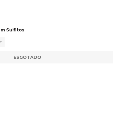
ém Sulfitos
+
ESGOTADO