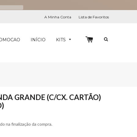
A Minha Conta
Lista de Favoritos
0
PESQUIS
OMOCAO
INÍCIO
KITS
NDA GRANDE (C/CX. CARTÃO)
O)
ado na finalização da compra.