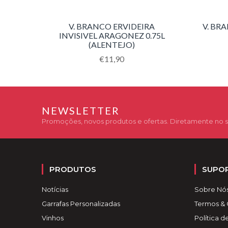
V. BRANCO ERVIDEIRA
V. BR
INVISIVEL ARAGONEZ 0.75L
(ALENTEJO)
Translation
€11,90
missing:
pt-
PT.products.product.regular_price
NEWSLETTER
Promoções, novos produtos e ofertas. Diretamente no s
PRODUTOS
SUPO
Notícias
Sobre Nó
Garrafas Personalizadas
Termos &
Vinhos
Política d