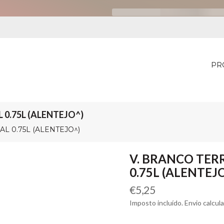
PR
 0.75L (ALENTEJO^)
L 0.75L (ALENTEJO^)
V. BRANCO TERR
0.75L (ALENTEJ
Preço
€5,25
normal
Imposto incluído. Envio calcul