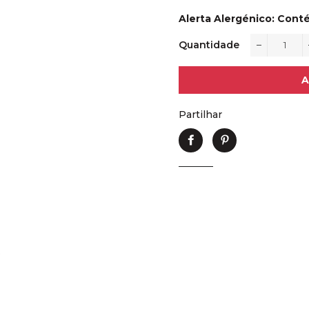
Alerta Alergénico: Cont
Quantidade
−
A
Partilhar
Partilhe
Adicione
no
no
Facebook
Pinterest