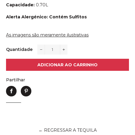
Capacidade:
0.70L
Alerta Alergénico: Contém Sulfitos
As imagens são meramente ilustrativas
Quantidade
−
+
ADICIONAR AO CARRINHO
Partilhar
Partilhe
Adicione
no
no
Facebook
Pinterest
← REGRESSAR A TEQUILA