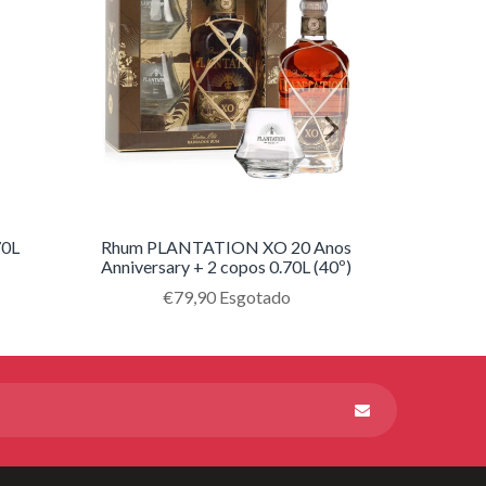
70L
Rhum PLANTATION XO 20 Anos
RH
Anniversary + 2 copos 0.70L (40º)
MANT
Translation
€79,90
Esgotado
missing:
duct.regular_price
pt-
PT.products.product.regular_price