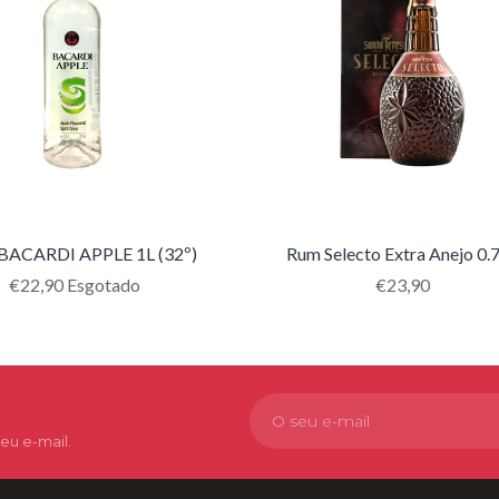
ACARDI APPLE 1L (32º)
Rum Selecto Extra Anejo 0.
Translation
€22,90
Esgotado
Translation
€23,90
missing:
missing:
pt-
pt-
PT.products.product.regular_price
PT.products.pro
eu e-mail.