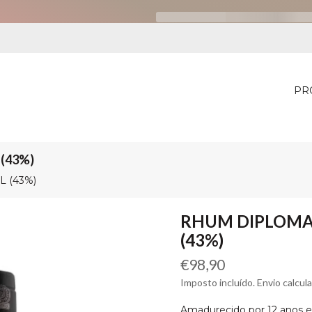
PR
 (43%)
L (43%)
RHUM DIPLOMATI
(43%)
Preço
€98,90
normal
Imposto incluído. Envio calcul
Amadurecido por 12 anos e