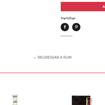
A
Partilhar
Partilhe
Adicione
no
no
Facebook
Pinterest
← REGRESSAR A RUM