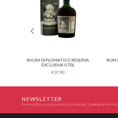
RHUM DIPLOMATICO RESERVA
RUM B
EXCLUSIVA 0.70L
Translation
€37,90
missing:
pt-
PT.products.product.regular_price
NEWSLETTER
Promoções, novos produtos e ofertas. Diretamente no s