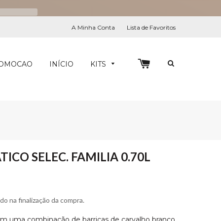
A Minha Conta
Lista de Favoritos
0
PESQUIS
OMOCAO
INÍCIO
KITS
CO SELEC. FAMILIA 0.70L
ado na finalização da compra.
m uma combinação de barricas de carvalho branco