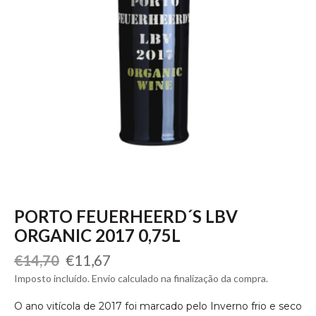
PORTO FEUERHEERD´S LBV
ORGANIC 2017 0,75L
Preço
Preço
€11,67
€14,70
normal
de
Imposto incluído. Envio calculado na finalização da compra.
saldo
O ano vitícola de 2017 foi marcado pelo Inverno frio e seco