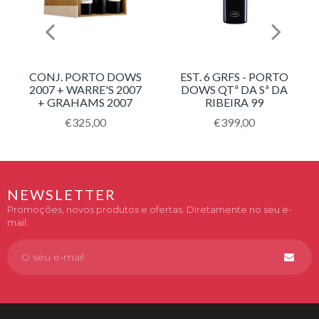
CONJ. PORTO DOWS
EST. 6 GRFS - PORTO
2007 + WARRE'S 2007
DOWS QTª DA Sª DA
+ GRAHAMS 2007
RIBEIRA 99
Translation
€325,00
Translation
€399,00
missing:
missing:
pt-
pt-
PT.products.product.regular_price
PT.products.product.
NEWSLETTER
Promoções, novos produtos e ofertas. Diretamente no seu e-
mail.