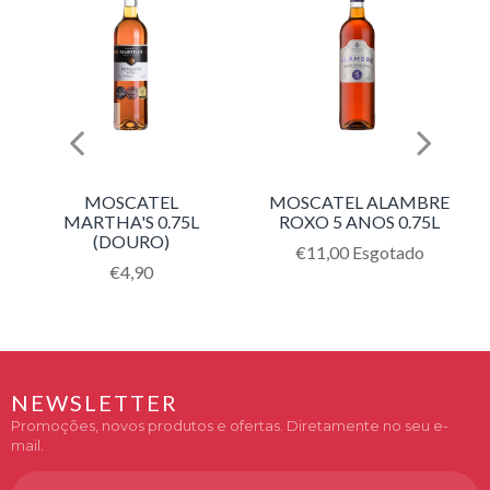
MOSCATEL
MOSCATEL ALAMBRE
MARTHA'S 0.75L
ROXO 5 ANOS 0.75L
(DOURO)
Translation
€11,00
Esgotado
Translation
€4,90
missing:
missing:
pt-
pt-
PT.products.product.regu
PT.products.product.regular_price
NEWSLETTER
Promoções, novos produtos e ofertas. Diretamente no seu e-
mail.