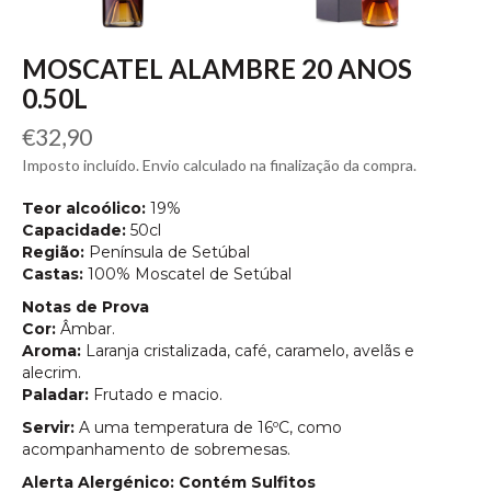
MOSCATEL ALAMBRE 20 ANOS
0.50L
Preço
€32,90
normal
Imposto incluído. Envio calculado na finalização da compra.
Teor alcoólico:
19%
Capacidade:
5
0cl
Região:
Península de Setúbal
Castas:
100% Moscatel de Setúbal
Notas de Prova
Cor:
Âmbar.
Aroma:
Laranja cristalizada, café, caramelo, avelãs e
alecrim.
Paladar:
Frutado e macio.
Servir:
A uma temperatura de 16ºC, como
acompanhamento de sobremesas.
Alerta Alergénico: Contém Sulfitos