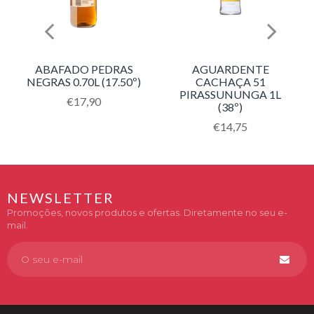
ABAFADO PEDRAS
AGUARDENTE
NEGRAS 0.70L (17.50º)
CACHAÇA 51
PIRASSUNUNGA 1L
Translation
€17,90
(38º)
missing:
pt-
Translation
€14,75
PT.products.product.regular_price
missing:
pt-
PT.products.product.
NEWSLETTER
Promoções, novos produtos e ofertas. Diretamente no seu e-
mail.