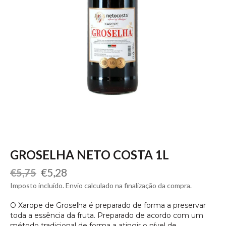
GROSELHA NETO COSTA 1L
Preço
Preço
€5,28
€5,75
normal
de
Imposto incluído. Envio calculado na finalização da compra.
saldo
O Xarope de Groselha é preparado de forma a preservar
toda a essência da fruta. Preparado de acordo com um
método tradicional de forma a atingir o nível de