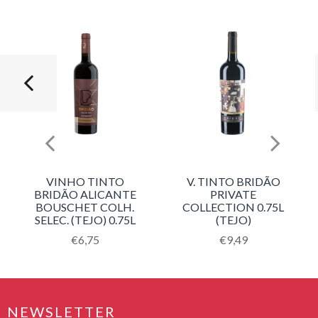
VINHO TINTO
V. TINTO BRIDÃO
BRIDÃO ALICANTE
PRIVATE
BOUSCHET COLH.
COLLECTION 0.75L
SELEC. (TEJO) 0.75L
(TEJO)
Translation
€6,75
Translation
€9,49
missing:
missing:
pt-
pt-
PT.products.product.regular_price
PT.products.product
NEWSLETTER