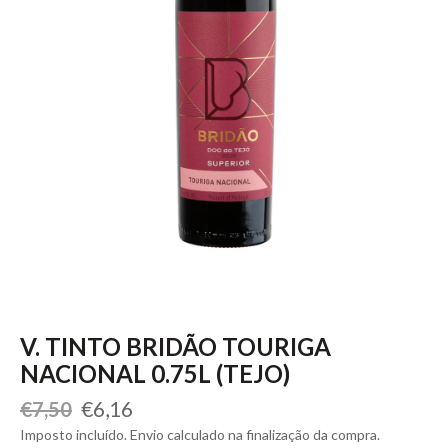
V. TINTO BRIDÃO TOURIGA
NACIONAL 0.75L (TEJO)
Preço
Preço
€6,16
€7,50
normal
de
Imposto incluído. Envio calculado na finalização da compra.