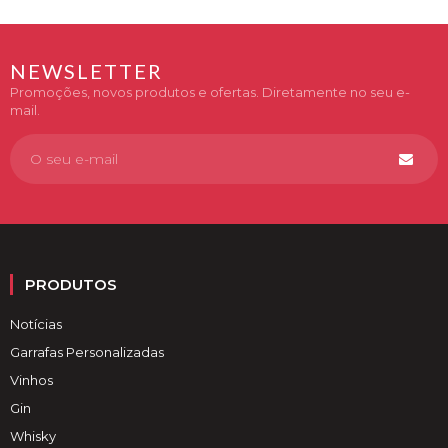
pt-
PT.products.product.regu
PT.products.product.regular_price
NEWSLETTER
Promoções, novos produtos e ofertas. Diretamente no seu e-
mail.
PRODUTOS
Notícias
Garrafas Personalizadas
Vinhos
Gin
Whisky