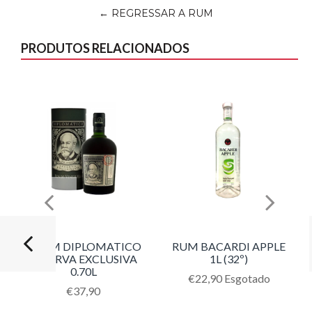
← REGRESSAR A RUM
PRODUTOS RELACIONADOS
RHUM DIPLOMATICO
RUM BACARDI APPLE
RESERVA EXCLUSIVA
1L (32º)
0.70L
Translation
€22,90
Esgotado
Translation
€37,90
missing:
missing:
pt-