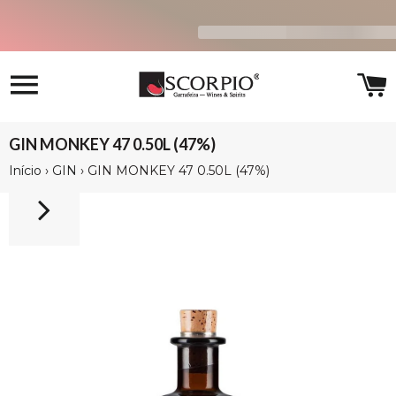
Navegação
C
GIN MONKEY 47 0.50L (47%)
Início
›
GIN
›
GIN MONKEY 47 0.50L (47%)
12%