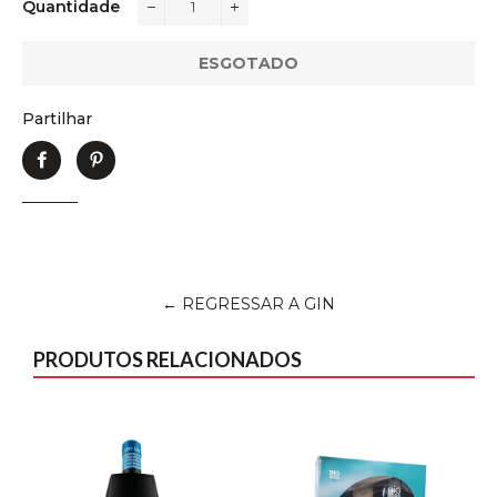
Quantidade
−
+
ESGOTADO
Partilhar
Partilhe
Adicione
no
no
Facebook
Pinterest
← REGRESSAR A GIN
PRODUTOS RELACIONADOS