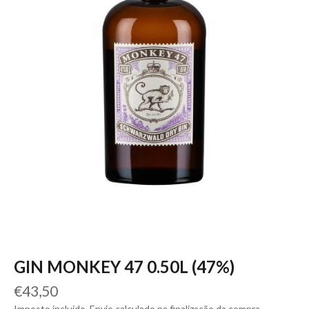
GIN MONKEY 47 0.50L (47%)
Preço
€43,50
normal
Imposto incluído. Envio calculado na finalização da compra.