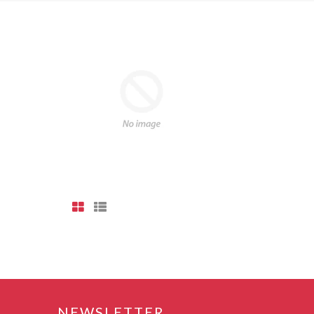
Vista
Vista
em
em
Grelha
Lista
NEWSLETTER