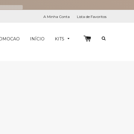
A Minha Conta
Lista de Favoritos
0
PESQUIS
OMOCAO
INÍCIO
KITS